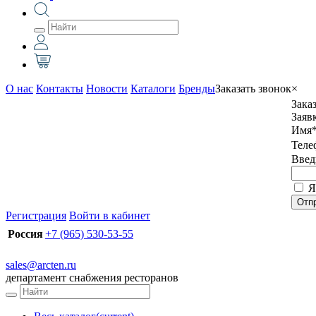
О нас
Контакты
Новости
Каталоги
Бренды
Заказать звонок
×
Зака
Заяв
Имя
Теле
Введ
Я
Отп
Регистрация
Войти в кабинет
Россия
+7 (965) 530-53-55
sales@arcten.ru
департамент снабжения ресторанов