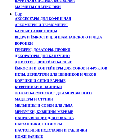
БУФЕТНАЯ СИСТЕМА BARTSCHER
МАРМИТЫ CHAFING DISH
Бар
АКССЕСУАРЫ ДЛЯ КОФЕ И ЧАЯ
АРЕОМЕТРЫ И ТЕРМОМЕТРЫ
БАРНЫЕ САЛФЕТНИЦЫ
ВЕДРА И ЁМКОСТИ ДЛЯ ШАМПАНСКОГО И ЛЬДА
ВОРОНКИ
ГЕЙЗЕРЫ, ДОЗАТОРЫ, ПРОБКИ
ДЕКОРАТОРЫ ДЛЯ КАПУЧИНО
ДЖИГГЕРЫ, ЛИНЕЙКИ БАРНЫЕ
ЁМКОСТИ И КОНТЕЙНЕРЫ ДЛЯ СОКОВ И ФРУКТОВ
ИГЛЫ, ДЕРЖАТЕЛИ ДЛЯ ЦЕННИКОВ И ЧЕКОВ
КОВРИКИ И СЕТКИ БАРНЫЕ
КОФЕЙНИКИ И ЧАЙНИКИ
ЛОЖКИ БАРМЕНСКИЕ, ДЛЯ МОРОЖЕНОГО
МАДЛЕРЫ И СТУПКИ
МЕЛЬНИЦЫ И СОВКИ ДЛЯ ЛЬДА
МЕНЗУРКИ, КУВШИНЫ МЕРНЫЕ
НАПРАВЛЯЮЩИЕ ДЛЯ БОКАЛОВ
НАРЗАННИКИ, ШТОПОРЫ
НАСТОЛЬНЫЕ ПОДСТАВКИ И ТАБЛИЧКИ
НОЖИ БАРНЫЕ