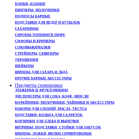
ПАПКИ, БЛАНКИ
ПИНЧЕРЫ, МОЛОЧНИКИ
ПОДНОСЫ БАРНЫЕ
ПОДСТАВКИ ДЛЯ ВЕДЕР И БУТЫЛОК
САХАРНИЦЫ
СИРОПЫ ТОППИНГИ ПЮРЕ
СИФОНЫ И КРИМЕРЫ
СОКОВЫЖИМАЛКИ
СТРЕЙНЕРЫ, CКВИЗЕРЫ
УКРАШЕНИЯ
ШЕЙКЕРЫ
ЩИПЦЫ ДЛЯ САХАРА И ЛЬДА
ПРОЧИЕ БАРНЫЕ АКССЕСУАРЫ
Предметы сервировки
ЭТАЖЕРКИ И ФРУКТОВНИЦЫ
ДИСПЕНСЕРЫ ДЛЯ СОКА, КОФЕ, МЮСЛИ
КОФЕЙНИКИ, МОЛОЧНИКИ, ЧАЙНИКИ И АКСЕССУАРЫ
НАБОРЫ ДЛЯ СПЕЦИЙ, МАСЛА, УКСУСА
ПОДСТАВКИ, КОЛЬЦА ДЛЯ САЛФЕТОК
КОРЗИНКИ ДЛЯ ХЛЕБА И ВЫПЕЧКИ
ВИТРИНЫ, ПОДСТАВКИ, СТОЙКИ ДЛЯ ЗАКУСОК
ЩИПЦЫ, ЛОЖКИ, ВИЛКИ СЕРВИРОВОНЫЕ