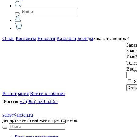
О нас
Контакты
Новости
Каталоги
Бренды
Заказать звонок
×
Зака
Заяв
Имя
Теле
Введ
Я
Отп
Регистрация
Войти в кабинет
Россия
+7 (965) 530-53-55
sales@arcten.ru
департамент снабжения ресторанов