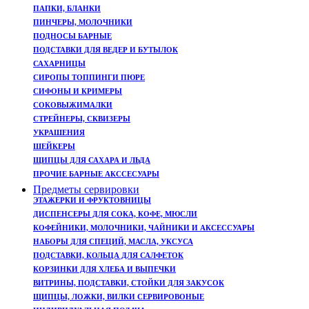
ПАПКИ, БЛАНКИ
ПИНЧЕРЫ, МОЛОЧНИКИ
ПОДНОСЫ БАРНЫЕ
ПОДСТАВКИ ДЛЯ ВЕДЕР И БУТЫЛОК
САХАРНИЦЫ
СИРОПЫ ТОППИНГИ ПЮРЕ
СИФОНЫ И КРИМЕРЫ
СОКОВЫЖИМАЛКИ
СТРЕЙНЕРЫ, CКВИЗЕРЫ
УКРАШЕНИЯ
ШЕЙКЕРЫ
ЩИПЦЫ ДЛЯ САХАРА И ЛЬДА
ПРОЧИЕ БАРНЫЕ АКССЕСУАРЫ
Предметы сервировки
ЭТАЖЕРКИ И ФРУКТОВНИЦЫ
ДИСПЕНСЕРЫ ДЛЯ СОКА, КОФЕ, МЮСЛИ
КОФЕЙНИКИ, МОЛОЧНИКИ, ЧАЙНИКИ И АКСЕССУАРЫ
НАБОРЫ ДЛЯ СПЕЦИЙ, МАСЛА, УКСУСА
ПОДСТАВКИ, КОЛЬЦА ДЛЯ САЛФЕТОК
КОРЗИНКИ ДЛЯ ХЛЕБА И ВЫПЕЧКИ
ВИТРИНЫ, ПОДСТАВКИ, СТОЙКИ ДЛЯ ЗАКУСОК
ЩИПЦЫ, ЛОЖКИ, ВИЛКИ СЕРВИРОВОНЫЕ