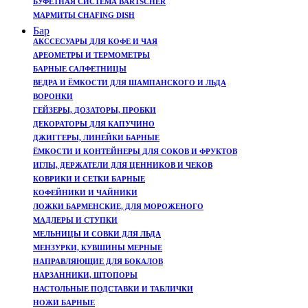
БУФЕТНАЯ СИСТЕМА BARTSCHER
МАРМИТЫ CHAFING DISH
Бар
АКССЕСУАРЫ ДЛЯ КОФЕ И ЧАЯ
АРЕОМЕТРЫ И ТЕРМОМЕТРЫ
БАРНЫЕ САЛФЕТНИЦЫ
ВЕДРА И ЁМКОСТИ ДЛЯ ШАМПАНСКОГО И ЛЬДА
ВОРОНКИ
ГЕЙЗЕРЫ, ДОЗАТОРЫ, ПРОБКИ
ДЕКОРАТОРЫ ДЛЯ КАПУЧИНО
ДЖИГГЕРЫ, ЛИНЕЙКИ БАРНЫЕ
ЁМКОСТИ И КОНТЕЙНЕРЫ ДЛЯ СОКОВ И ФРУКТОВ
ИГЛЫ, ДЕРЖАТЕЛИ ДЛЯ ЦЕННИКОВ И ЧЕКОВ
КОВРИКИ И СЕТКИ БАРНЫЕ
КОФЕЙНИКИ И ЧАЙНИКИ
ЛОЖКИ БАРМЕНСКИЕ, ДЛЯ МОРОЖЕНОГО
МАДЛЕРЫ И СТУПКИ
МЕЛЬНИЦЫ И СОВКИ ДЛЯ ЛЬДА
МЕНЗУРКИ, КУВШИНЫ МЕРНЫЕ
НАПРАВЛЯЮЩИЕ ДЛЯ БОКАЛОВ
НАРЗАННИКИ, ШТОПОРЫ
НАСТОЛЬНЫЕ ПОДСТАВКИ И ТАБЛИЧКИ
НОЖИ БАРНЫЕ